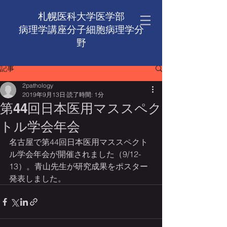
札幌医科大学医学部
病理学講座​分子細胞病理学分
野
記事
2pathology
2019年9月13日
読了時間: 1分
第44回日本医用マススペク
トル学会年会
名古屋で第44回日本医用マススペクト
ル学会年会が開催されました（9/12-
13）。青山先生が研究成果をポスター
発表しました。