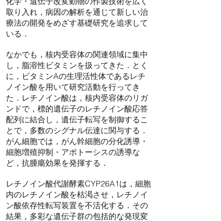
化学・遺伝子改変動物の作製技術を広く
取り入れ，病因の解析を通じて新しい治
療法の開発をめざす基礎研究を追求して
いる．
なかでも，核内受容体の関連領域に集中
し，脂溶性ビタミンを扱ってきた．とく
に，ビタミンAの生理活性体であるレチ
ノイン酸を用いて研究活動を行ってき
た．レチノイン酸は，核内受容体のリガ
ンドで，標的遺伝子のレチノイン酸応答
配列に結合し，遺伝子転写を制御するこ
とで，多数のシグナル伝達に関与する．
がん細胞では，がん幹細胞の分化誘導・
細胞増殖抑制・アポトーシスの誘導な
ど，抗腫瘍効果を発揮する．
レチノイン酸代謝酵素CYP26A1は，細胞
内のレチノイン酸を枯渇させ，レチノイ
ン酸依存性転写装置を不活化する．その
結果，多彩な遺伝子群の包括的な発現変