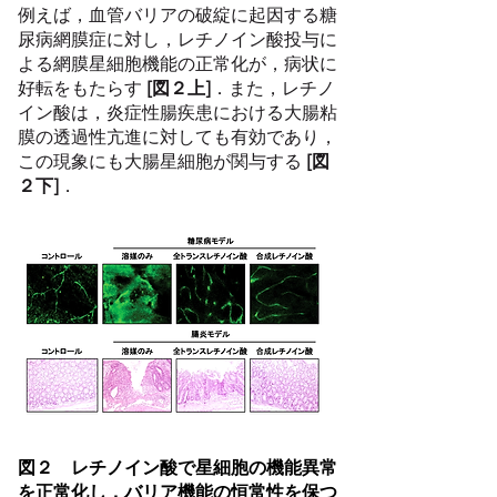
例えば，血管バリアの破綻に起因する糖
尿病網膜症に対し，レチノイン酸投与に
よる網膜星細胞機能の正常化が，病状に
好転をもたらす
[図２上]
．また，レチノ
イン酸は，炎症性腸疾患における大腸粘
膜の透過性亢進に対しても有効であり，
この現象にも大腸星細胞が関与する
[図
２下]
．
図２ レチノイン酸で星細胞の機能異常
を正常化し，バリア機能の恒常性を保つ