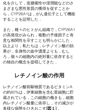
化を介して，造腫瘍性や浸潤能などのさ
まざまな悪性形質の獲得を促すことか
ら，CYP26A1は，がん遺伝子として機能
することを証明した．
また，種々のヒトがん組織で，CYP26A1
の高発現がみられ，複数の予後因子と有
意な相関性を示すことも明らかにした．
以上より，私たちは，レチノイン酸の効
果が，全身性の血中濃度よりも，むし
ろ，個々の細胞内の絶対量に依存すると
の独自の概念を提唱してきた．
レチノイン酸の作用
レチノイン酸前駆物質であるビタミンA
の約80%は，伊東細胞を含む星細胞に貯
蔵されている．この細胞の働きも，細胞
内レチノイン酸量に依存し，その減少が
多様な病態をひきおこす
[図１]
．