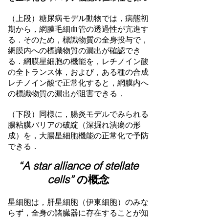
（上段）糖尿病モデル動物では，病態初
期から，網膜毛細血管の透過性が亢進す
る．そのため，標識物質の全身投与で，
網膜内への標識物質の漏出が確認でき
る．網膜星細胞の機能を，レチノイン酸
の全トランス体，および，ある種の合成
レチノイン酸で正常化すると，網膜内へ
の標識物質の漏出が阻害できる．
（下段）同様に，腸炎モデルでみられる
腸粘膜バリアの破綻（深掘れ潰瘍の形
成）を，大腸星細胞機能の正常化で予防
できる．
“A star alliance of stellate
cells”
の概念
星細胞は，肝星細胞（伊東細胞）のみな
らず，全身の諸臓器に存在することが知