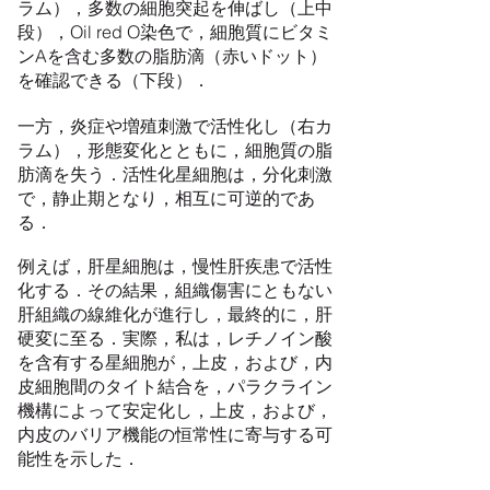
ラム），多数の細胞突起を伸ばし（上中
段），Oil red O染色で，細胞質にビタミ
ンAを含む多数の脂肪滴（赤いドット）
を確認できる（下段）．
一方，炎症や増殖刺激で活性化し（右カ
ラム），形態変化とともに，細胞質の脂
肪滴を失う．活性化星細胞は，分化刺激
で，静止期となり，相互に可逆的であ
る．
例えば，肝星細胞は，慢性肝疾患で活性
化する．その結果，組織傷害にともない
肝組織の線維化が進行し，最終的に，肝
硬変に至る．実際，私は，レチノイン酸
を含有する星細胞が，上皮，および，内
皮細胞間のタイト結合を，パラクライン
機構によって安定化し，上皮，および，
内皮のバリア機能の恒常性に寄与する可
能性を示した．