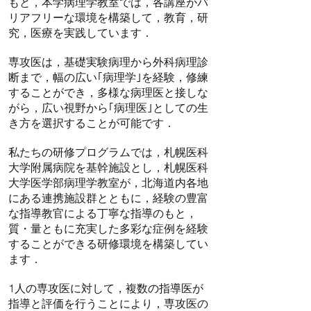
もと，本学病理学教室では，各講座がバ
リアフリーな環境を構築して，教育，研
究，医療を実践しています．
専攻医は，基礎実験病理から外科病理診
断まで，幅の広い｢病理学｣を経験，修練
することができ，多様な病理医と接しな
がら，広い視野から｢病理医｣としての生
き方を選択することが可能です．
私たちの研修プログラムでは，札幌医科
大学附属病院を基幹施設とし，札幌医科
大学医学部病理学教室が，北海道内各地
にある連携施設群とともに，経験の豊富
な指導教官による丁寧な指導のもと，
質・量ともに充実した多彩な症例を経験
することができる研修環境を構築してい
ます．
1人の専攻医に対して，複数の指導医が
指導と評価を行うことにより，専攻医の