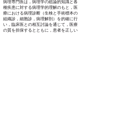
病理専門医は，病理学の総論的知識と各
種疾患に対する病理学的理解のもと，医
療における病理診断（生検と手術標本の
組織診，細胞診，病理解剖）を的確に行
い，臨床医との相互討論を通じて，医療
の質を担保するとともに，患者を正しい
治療へと導くことを使命としています．
この使命を果たす人材を育成するため
に，研修プログラムでは，病理診断技能
のみならず，臨床検査技師や他科臨床医
との密接なコミュニケーション能力を養
うことで，診療現場において他科医師や
医療スタッフと協調し，診療の中核を担
える実践的な病理専門医の育成を目標と
しています．
同時に，研究活動を通じて医学・医療の
発展に寄与するとともに，教育研究機関
における教育職や研究職など，幅広い進
路に対応可能な病理医としての技能と経