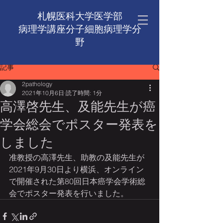
札幌医科大学医学部
病理学講座​分子細胞病理学分
野
記事
2pathology
2021年10月6日
読了時間: 1分
高澤啓先生、及能先生が癌
学会総会でポスター発表を
しました
准教授の高澤先生、助教の及能先生が
2021年9月30日より横浜、オンライン
で開催された第80回日本癌学会学術総
会でポスター発表を行いました。