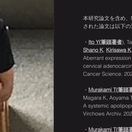
本研究論文を含め、
された論文は以下の
・
Ito Y(筆頭著者
), 
Shano K
, 
Kirisawa K
Aberrant expression 
cervical adenocarci
Cancer Science. 2022
・
Murakami T(筆
Magara K, Aoyama T
A systemic apolipop
Virchows Archiv. 20
・
Murakami T(筆頭