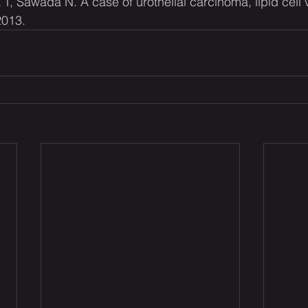
, Sawada N. A case of urothelial carcinoma, lipid cell v
2013.