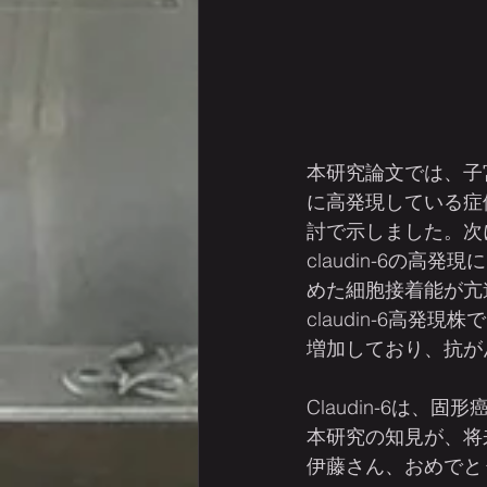
本研究論文では、子宮
に高発現している症
討で示しました。次に
claudin-6の
めた細胞接着能が亢
claudin-6高発現株
増加しており、抗が
Claudin-6は
本研究の知見が、将
伊藤さん、おめでと