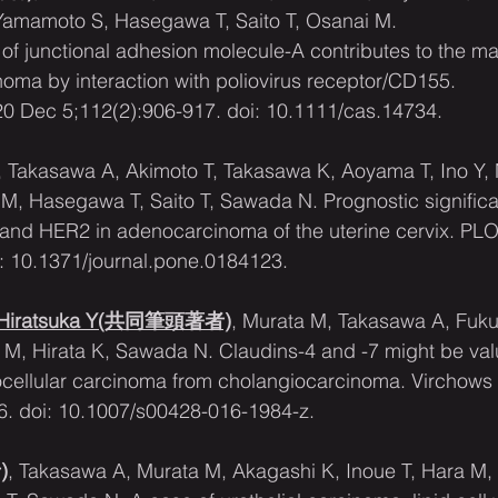
Yamamoto S, Hasegawa T, Saito T, Osanai M.
of junctional adhesion molecule-A contributes to the ma
oma by interaction with poliovirus receptor/CD155.
0 Dec 5;112(2):906-917. doi: 10.1111/cas.14734.
, Takasawa A, Akimoto T, Takasawa K, Aoyama T, Ino Y,
M, Hasegawa T, Saito T, Sawada N. Prognostic significa
and HER2 in adenocarcinoma of the uterine cervix. PLO
: 10.1371/journal.pone.0184123.
Hiratsuka Y(共同筆頭著者)
, Murata M, Takasawa A, Fuku
 M, Hirata K, Sawada N. Claudins-4 and -7 might be val
ocellular carcinoma from cholangiocarcinoma. Virchows 
6. doi: 10.1007/s00428-016-1984-z.
)
, Takasawa A, Murata M, Akagashi K, Inoue T, Hara M,