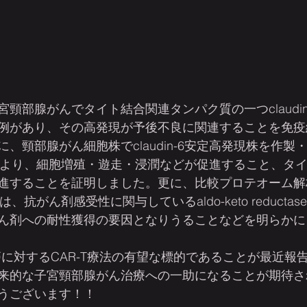
頸部腺がんでタイト結合関連タンパク質の一つclaudin
例があり、その高発現が予後不良に関連することを免疫
、頸部腺がん細胞株でclaudin-6安定高発現株を作製
高発現により、細胞増殖・遊走・浸潤などが促進すること、タ
進することを証明しました。更に、比較プロテオーム解
では、抗がん剤感受性に関与しているaldo-keto reductase
ん剤への耐性獲得の要因となりうることなどを明らかに
、固形癌に対するCAR-T療法の有望な標的であることが最近
来的な子宮頸部腺がん治療への一助になることが期待さ
うございます！！