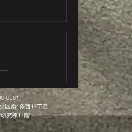
7回日本臨床分子形態学会
表しました
0-0061
央区南1条西17丁目
究棟11階​​​