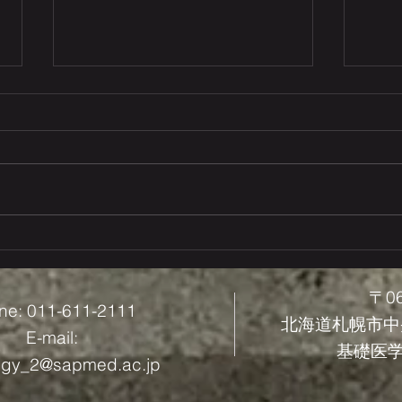
第115回日本病理学会総会で
第5
学生が発表しました
で発
〒06
ne: 011-611-2111
​北海道札幌市中
E-mail:
基礎医学研
ogy_2@sapmed.ac.jp