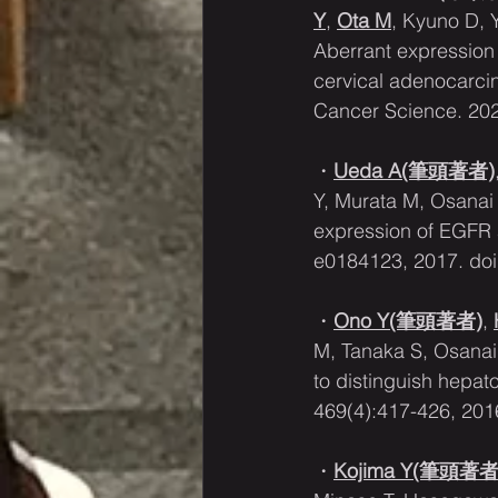
Y
, 
Ota M
, Kyuno D, 
Aberrant expression 
cervical adenocarcin
Cancer Science. 202
・
Ueda A(筆頭著者)
Y, Murata M, Osanai 
expression of EGFR 
e0184123, 2017. doi
・
Ono Y(筆頭著者)
, 
M, Tanaka S, Osanai
to distinguish hepat
469(4):417-426, 201
・
Kojima Y(筆頭著者