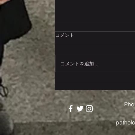
講座名を変更します
コメント
本学医学部における講座再編にと
もない，当講座の名称を変更しま
す． （旧）札幌医科大学医学
コメントを追加…
部 病理学第二講座 （新）札幌
医科大学医学部 病理学講座 分
子細胞病理学分野 講座の名称
は，令和８年１１月，正式に変更
されます．
Pho
pathol