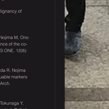
lignancy of 
 Nojima M, Ono 
nce of the co-
S ONE. 12(8): 
da R, Nojima 
uable markers 
Arch. 
 Tokunaga Y, 