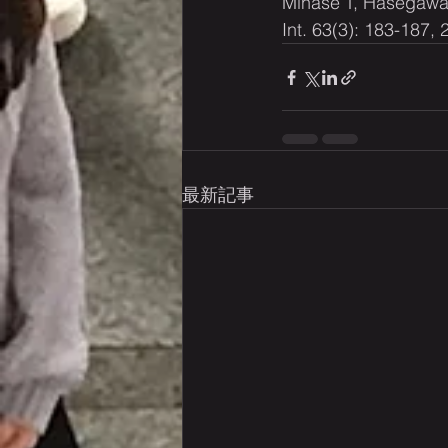
Minase T, Hasegawa T
Int. 63(3): 183-187, 
最新記事