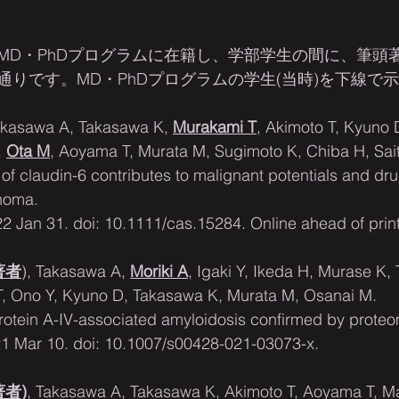
MD・PhDプログラムに在籍し、学部学生の間に、筆頭
通りです。MD・PhDプログラムの学生(当時)を下線で
Takasawa A, Takasawa K,
Murakami T
, Akimoto T, Kyuno 
, 
Ota M
, Aoyama T, Murata M, Sugimoto K, Chiba H, Sai
of claudin-6 contributes to malignant potentials and dru
noma.
 Jan 31. doi: 10.1111/cas.15284. Online ahead of print
頭著者
), Takasawa A, 
Moriki A
, Igaki Y, Ikeda H, Murase K,
, Ono Y, Kyuno D, Takasawa K, Murata M, Osanai M.
rotein A-IV-associated amyloidosis confirmed by proteo
21 Mar 10. doi: 10.1007/s00428-021-03073-x.
著者)
, Takasawa A, Takasawa K, Akimoto T, Aoyama T, M