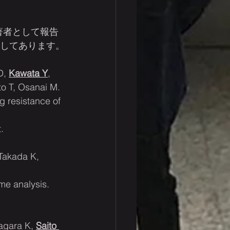
著者として報告
示してあります。
D, 
Kawata Y
, 
to T, Osanai M.
g resistance of 
.
 Takada K, 
me analysis.
agara K, 
Saito 