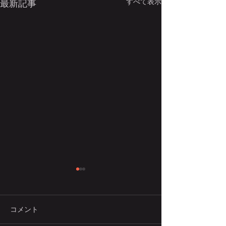
すべて表示
最新記事
講座名を変更します
本学医学部における講座再編
にともない，当講座の名称を
コメント
変更します． （旧）札幌医科