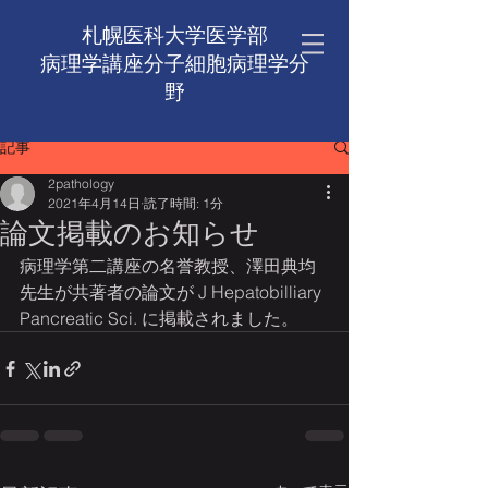
札幌医科大学医学部
病理学講座​分子細胞病理学分
野
記事
2pathology
2021年4月14日
読了時間: 1分
論文掲載のお知らせ
病理学第二講座の名誉教授、澤田典均
先生が共著者の論文が J Hepatobilliary 
Pancreatic Sci. に掲載されました。