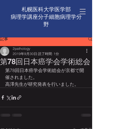
札幌医科大学医学部
病理学講座​分子細胞病理学分
野
記事
2pathology
2019年9月30日
読了時間: 1分
第78回日本癌学会学術総会
第78回日本癌学会学術総会が京都で開
催されました。
高澤先生が研究発表を行いました。