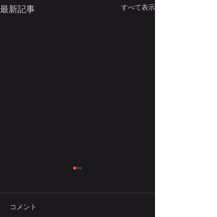
すべて表示
最新記事
講座名を変更します
本学医学部における講座再編
にともない，当講座の名称を
コメント