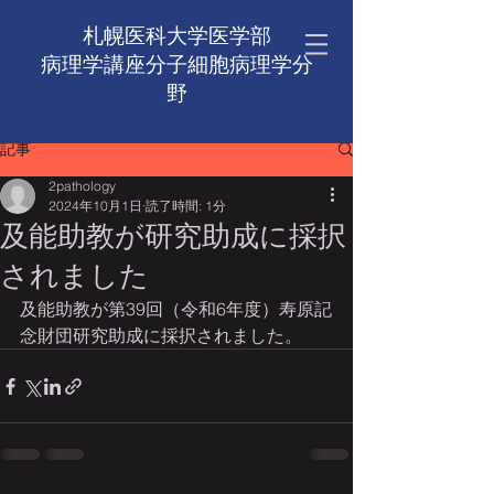
札幌医科大学医学部
病理学講座​分子細胞病理学分
野
記事
2pathology
2024年10月1日
読了時間: 1分
及能助教が研究助成に採択
されました
及能助教が第39回（令和6年度）寿原記
念財団研究助成に採択されました。