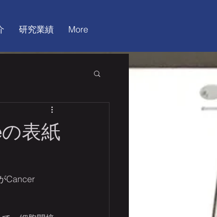
介
研究業績
More
ceの表紙
ancer 