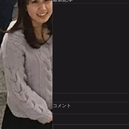
講座名を変更します
コメント
本学医学部における講座再編にと
もない，当講座の名称を変更しま
す． （旧）札幌医科大学医学