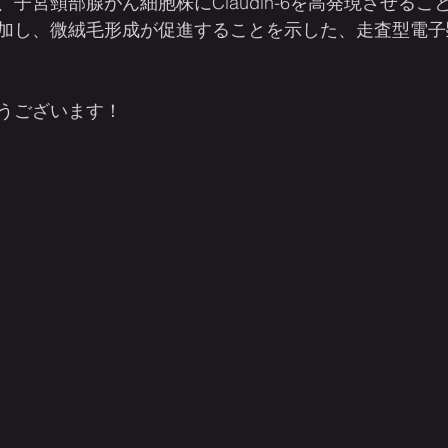
子宮頸部腺がん細胞株にClaudin-6を高発現させるこ
加し、微絨毛形成が促進することを示した、走査型電子顕微
うございます！