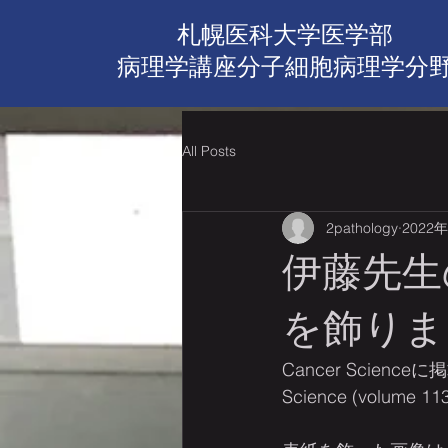
札幌医科大学医学部
病理学講座​分子細胞病理学分
All Posts
2pathology
2022
伊藤先生の
を飾りま
Cancer Scien
Science (volume