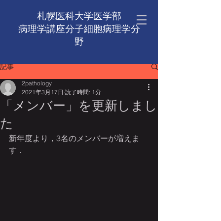
札幌医科大学医学部
病理学講座​分子細胞病理学分
野
記事
2pathology
2021年3月17日
読了時間: 1分
「メンバー」を更新しまし
た
新年度より，3名のメンバーが増えま
す．